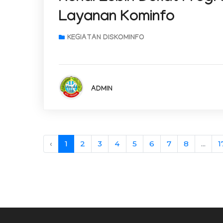
Layanan Kominfo
KEGIATAN DISKOMINFO
ADMIN
‹
1
2
3
4
5
6
7
8
...
1