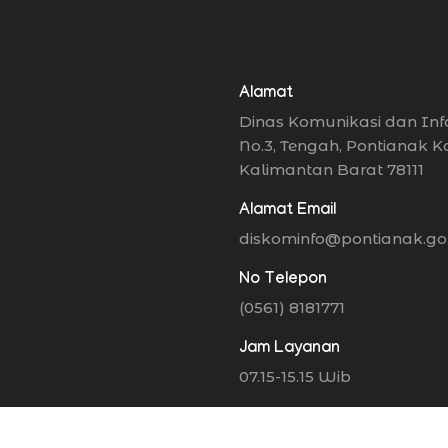
Alamat
Dinas Komunikasi dan Inf
No.3, Tengah, Pontianak K
Kalimantan Barat 78111
Alamat Email
diskominfo@pontianak.go.
No Telepon
(0561) 8181771
Jam Layanan
07.15-15.15 Wib